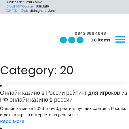
Jubilee Offer Starts Now!
10% off ANY Course
JUBILEE10
EXPIRED
Ends Midnight 1st June
0843 886 4548
0 items
Category:
20
Онлайн казино в России рейтинг для игроков из
РФ онлайн казино в россии
Онлайн казино в 2026 топ-10, рейтинг лучших сайтов в России,
играть в игры в интернете на реальные...
Read More