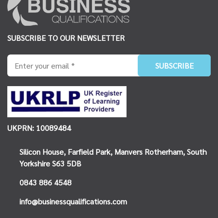
SUBSCRIBE TO OUR NEWSLETTER
UKPRN: 10089484
Silicon House,
Farfield Park, Manvers
Rotherham, South
Yorkshire
S63 5DB
0843 886 4548
info@businessqualifications.com