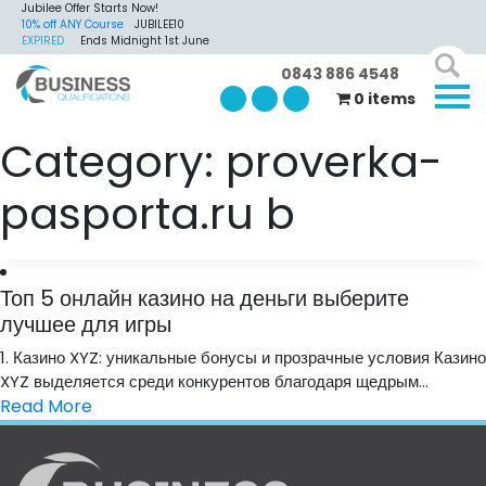
Jubilee Offer Starts Now!
10% off ANY Course
JUBILEE10
EXPIRED
Ends Midnight 1st June
0843 886 4548
0 items
Category:
proverka-
pasporta.ru b
Топ 5 онлайн казино на деньги выберите
лучшее для игры
1. Казино XYZ: уникальные бонусы и прозрачные условия Казино
XYZ выделяется среди конкурентов благодаря щедрым...
Read More