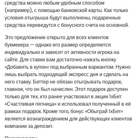
средства можно любым удобным способом
(например), с помощью банковской карты. Как только
условия отыгрыша будут выполнены, подаренные
средства переведутся с бонусного счета на основной.
Это предложение открыто для всех клиентов
букмекера — однако его размер определяется
индивидуально и зависит от активности игрока на
сайте. Для ставки вам достаточно нажать кнопку
«Добавить в купон» под выбранным вариантом. Нужно
лишь выбрать подходящий экспресс дня и сделать на
него ставку. Беттер не обязан отыгрывать подарок,
главное, что он был начислен. Этот подарок доступен
только для тех, кто ранее участвовал в акции 1хБет
«Счастливая пятница» и использовал полученный в её
рамках подарок. Кроме того, бонус «Обыграй 1хБет»
является вознаграждением для действующих клиентов
компании за депозит.