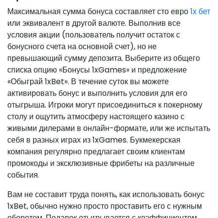
Максимальная сумма бонуса составляет сто евро
1х бет
или эквивалент в другой валюте.
Выполнив все
условия акции (пользователь получит остаток с
бонусного счета на основной счет), но не
превышающий сумму депозита. Выберите из общего
списка опцию «Бонусы 1xGames» и предложение
«Обыграй 1xBet». В течение суток вы можете
активировать бонус и выполнить условия для его
отыгрыша. Игроки могут присоединиться к покерному
столу и ощутить атмосферу настоящего казино с
живыми дилерами в онлайн-формате, или же испытать
себя в разных играх из 1xGames. Букмекерская
компания регулярно предлагает своим клиентам
промокоды и эксклюзивные фрибеты на различные
события.
Вам не составит труда понять, как использовать бонус
1xBet, обычно нужно просто проставить его с нужным
оборотом. Подарок отыгрывается с коэффициентом