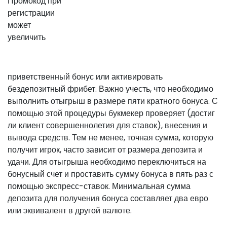
Промокод при
регистрации
может
увеличить
приветственный бонус или активировать
бездепозитный фрибет. Важно учесть, что необходимо
выполнить отыгрыш в размере пяти кратного бонуса. С
помощью этой процедуры букмекер проверяет (достиг
ли клиент совершеннолетия для ставок), внесения и
вывода средств. Тем не менее, точная сумма, которую
получит игрок, часто зависит от размера депозита и
удачи. Для отыгрыша необходимо переключиться на
бонусный счет и проставить сумму бонуса в пять раз с
помощью экспресс-ставок. Минимальная сумма
депозита для получения бонуса составляет два евро
или эквивалент в другой валюте.