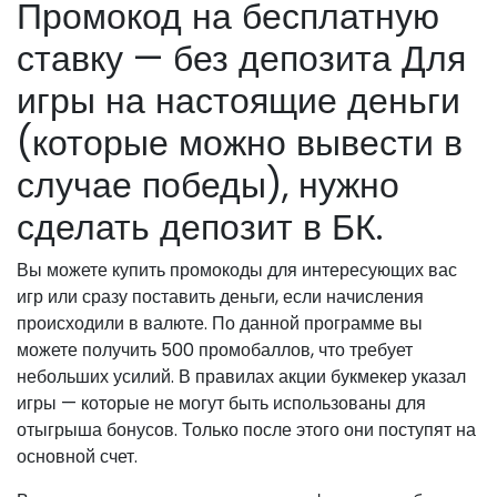
Промокод на бесплатную
ставку — без депозита Для
игры на настоящие деньги
(которые можно вывести в
случае победы), нужно
сделать депозит в БК.
Вы можете купить промокоды для интересующих вас
игр или сразу поставить деньги, если начисления
происходили в валюте. По данной программе вы
можете получить 500 промобаллов, что требует
небольших усилий. В правилах акции букмекер указал
игры — которые не могут быть использованы для
отыгрыша бонусов. Только после этого они поступят на
основной счет.