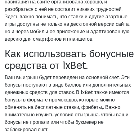
навигация на сайте организована хорошо, и
разобраться с ней не составит никаких трудностей.
Здесь важно понимать, что ставки и другие азартные
игры доступны не только на десктопной версии сайта,
но и через мобильное приложение и адаптированную
версию для смартфонов и планшетов.
Как использовать бонусные
средства от 1xBet.
Ваш выигрыш будет переведен на основной счет. Эти
бонусы поступают в виде баллов или дополнительных
денежных средств для ставок. В 1xBet также имеются
бонусы в формате промокодов, которые можно
обменять на бесплатные ставки, фрибеты,. Важно
внимательно изучить условия отыгрыша, чтобы ваши
бонусы не пропали или чтобы букмекер не
заблокировал счет.