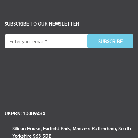
SUBSCRIBE TO OUR NEWSLETTER
UKPRN: 10089484
Silicon House,
Farfield Park, Manvers
Rotherham, South
Yorkshire
S63 5DB