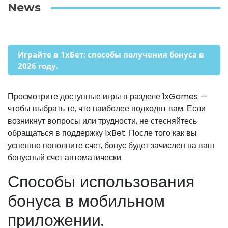
News
Играйте в 1хБет: способы получения бонуса в
2026 году.
Просмотрите доступные игры в разделе 1xGames —
чтобы выбрать те, что наиболее подходят вам. Если
возникнут вопросы или трудности, не стесняйтесь
обращаться в поддержку 1xBet. После того как вы
успешно пополните счет, бонус будет зачислен на ваш
бонусный счет автоматически.
Способы использования
бонуса в мобильном
приложении.