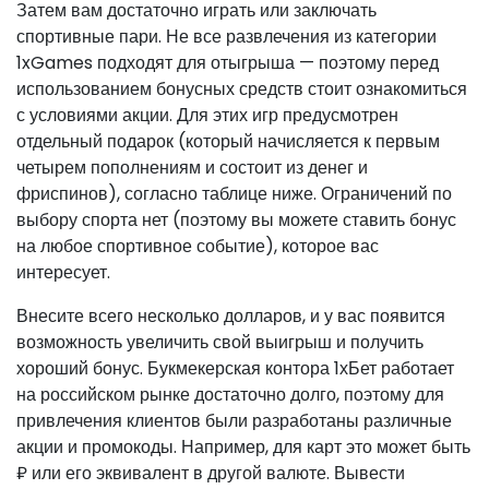
Затем вам достаточно играть или заключать
спортивные пари. Не все развлечения из категории
1xGames подходят для отыгрыша — поэтому перед
использованием бонусных средств стоит ознакомиться
с условиями акции. Для этих игр предусмотрен
отдельный подарок (который начисляется к первым
четырем пополнениям и состоит из денег и
фриспинов), согласно таблице ниже. Ограничений по
выбору спорта нет (поэтому вы можете ставить бонус
на любое спортивное событие), которое вас
интересует.
Внесите всего несколько долларов, и у вас появится
возможность увеличить свой выигрыш и получить
хороший бонус. Букмекерская контора 1хБет работает
на российском рынке достаточно долго, поэтому для
привлечения клиентов были разработаны различные
акции и промокоды. Например, для карт это может быть
₽ или его эквивалент в другой валюте. Вывести