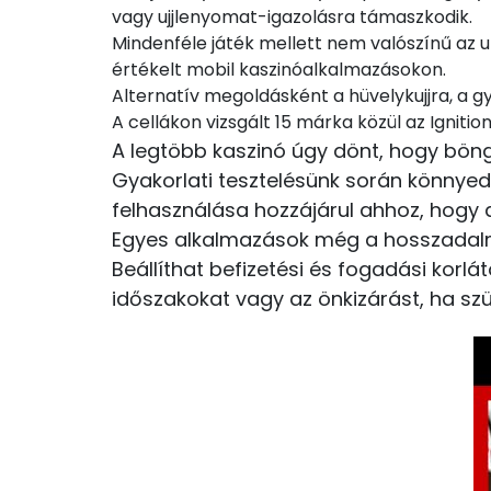
vagy ujjlenyomat-igazolásra támaszkodik.
Mindenféle játék mellett nem valószínű az u
értékelt mobil kaszinóalkalmazásokon.
Alternatív megoldásként a hüvelykujjra, a 
A cellákon vizsgált 15 márka közül az Igniti
A legtöbb kaszinó úgy dönt, hogy böngé
Gyakorlati tesztelésünk során könnyed
felhasználása hozzájárul ahhoz, hogy a
Egyes alkalmazások még a hosszadalma
Beállíthat befizetési és fogadási kor
időszakokat vagy az önkizárást, ha szü