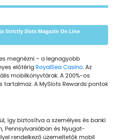
a Strictly Slots Magazin On Line
emes megnézni – a legnagyobb
nyes előtérig
RoyalSea Casino
. Az
vális mobilkönyvtárak. A 200%-os
is tartalmaz. A MySlots Rewards pontok
l, így biztosítva a személyes és banki
n, Pennsylvaniában és Nyugat-
llyel rendelkező üzemeltetők mobil