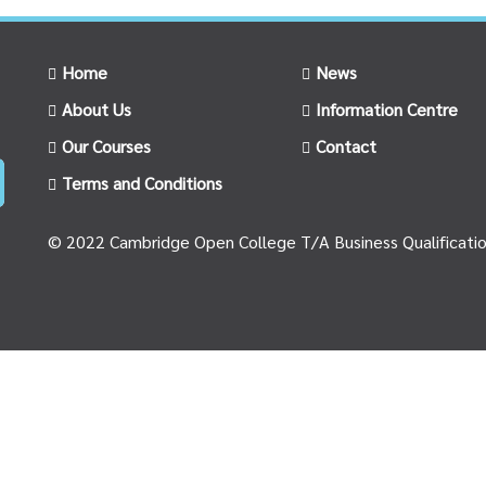
Home
News
About Us
Information Centre
Our Courses
Contact
Terms and Conditions
© 2022 Cambridge Open College T/A Business Qualificati