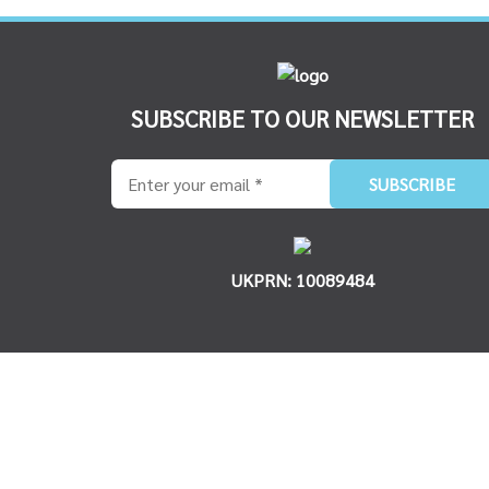
SUBSCRIBE TO OUR NEWSLETTER
UKPRN: 10089484