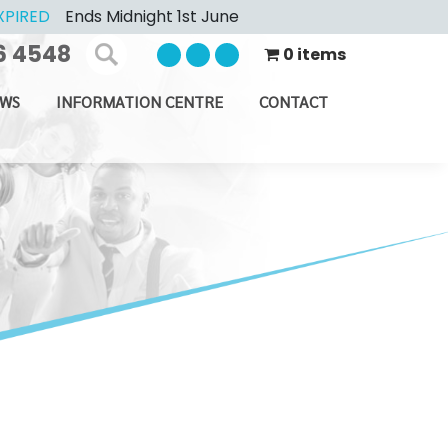
XPIRED
Ends Midnight 1st June
6 4548
0 items
WS
INFORMATION CENTRE
CONTACT