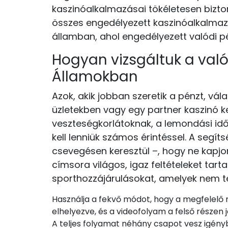
kaszinóalkalmazásai tökéletesen bizton
összes engedélyezett kaszinóalkalmazá
államban, ahol engedélyezett valódi pé
Hogyan vizsgáltuk a való
Államokban
Azok, akik jobban szeretik a pénzt, vá
üzletekben vagy egy partner kaszinó ke
veszteségkorlátoknak, a lemondási idő
kell lenniük számos érintéssel. A segí
csevegésen keresztül –, hogy ne kapjo
címsora világos, igaz feltételeket tar
sporthozzájárulásokat, amelyek nem te
Használja a fekvő módot, hogy a megfelelő m
elhelyezve, és a videofolyam a felső részen 
A teljes folyamat néhány csapot vesz igény