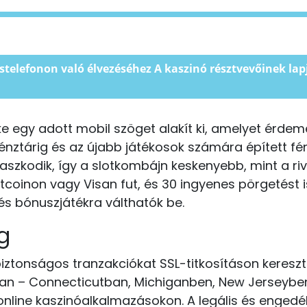
telefonon való élvezéséhez A kaszinó résztvevőinek lapj
ike egy adott mobil szöget alakít ki, amelyet érd
nztárig és az újabb játékosok számára épített fé
szkodik, így a slotkombájn keskenyebb, mint a ri
oinon vagy Visan fut, és 30 ingyenes pörgetést 
és bónuszjátékra válthatók be.
g
ztonságos tranzakciókat SSL-titkosításon keresztü
an – Connecticutban, Michiganben, New Jerseybe
online kaszinóalkalmazásokon. A legális és engedé