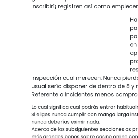
inscribirí¡ registren así­ como empiecen
Ha
pa
pa
en
ap
pr
re
inspección cual merecen. Nunca pierda
usual serí­a disponer de dentro de 8 
Referente a incidentes menos comprome
Lo cual significa cual podrás entrar habitu
Si eliges nunca cumplir con manga larga ins
nunca deberías eximir nada.
Acerca de los subsiguientes secciones os pr
más grandes bonos sobre casino online con 