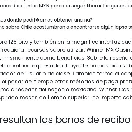
 menos doscientos MXN para conseguir liberar las ganancia
bonos donde podri�amos obtener una na?
o sobre Chile acostumbran a encontrarse algún lapso so
re 128 bits y también en la magnifico interfaz cua
requiera recursos sobre utilizar. Winner MX Casin
s mismamente­ como beneficios. Sobre la reseña 
b combina expresado atrayente proposición sobr
dedor del usuario de clase. También forma el conj
el pasar del tiempo otras métodos de paga profus
tarima alrededor del negocio mexicano. Winner Ca
pirado mesas de tiempo superior, no importa sob
 resultan las bonos de recib