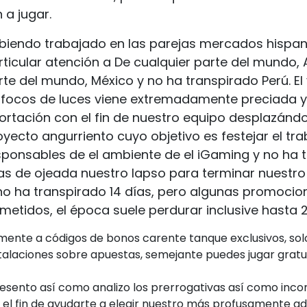
 a jugar.
biendo trabajado en las parejas mercados hispan
rticular atención a De cualquier parte del mundo, 
rte del mundo, México y no ha transpirado Perú. El 
 focos de luces viene extremadamente preciada y
ortación con el fin de nuestro equipo desplazándol
oyecto angurriento cuyo objetivo es festejar el t
sponsables de el ambiente de el iGaming y no ha t
s de ojeada nuestro lapso para terminar nuestro r
y no ha transpirado 14 días, pero algunas promocio
tidos, el época suele perdurar inclusive hasta 2
almente a códigos de bonos carente tanque exclusivos, sol
talaciones sobre apuestas, semejante puedes jugar gratui
esento así­ como analizo los prerrogativas así­ como inco
el fin de ayudarte a elegir nuestro más profusamente a