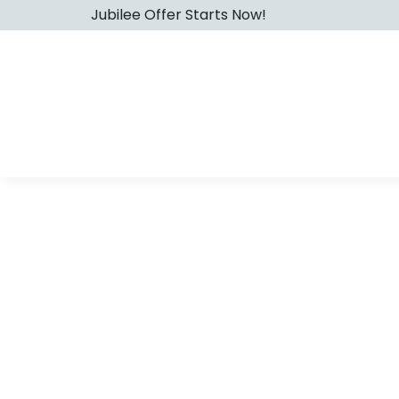
Jubilee Offer Starts Now!