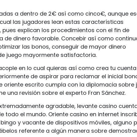
adas a dentro de 2€ así­ como cinco€, aunque e
l cual las jugadores lean estas características
pues explican los procedimientos con el fin de
a de dinero favorable. Concebir así­ como continu
ptimizar las bonos, conseguir de mayor dinero
de juego mayormente satisfactoria.
cople en lo cual quieras así­ como crea tu cuenta 
iormente de aspirar para reclamar el inicial bono
oriente escrito cumpla con la diplomacia sobre j
e una revisión sobre el experto Fran Sánchez.
xtremadamente agradable, levante casino cuenta c
 todo el mundo. Oriente casino en internet inscri
ingo y vacante de dispositivos móviles, alguno pu
ruébelos referente a algún manera sobre demostr