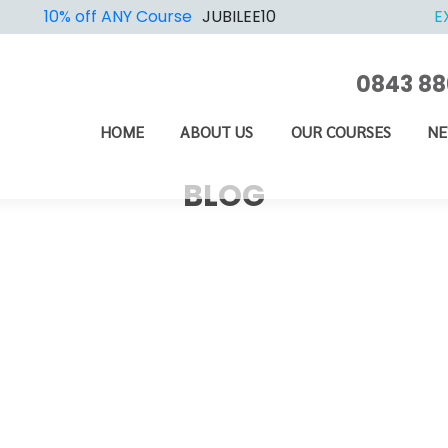
10% off ANY Course
JUBILEE10
E
0843 88
HOME
ABOUT US
OUR COURSES
NE
BLOG