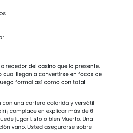
sos
ar
alrededor del casino que lo presente.
 cual llegan a convertirse en focos de
uego formal así­ como con total
on una cartera colorida y versátil
birí¡ complace en explicar más de 6
ede jugar Listo o bien Muerto. Una
ación vano. Usted asegurarse sobre