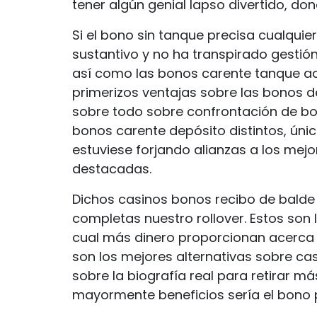
tener algún genial lapso divertido, don
Si el bono sin tanque precisa cualquier
sustantivo y no ha transpirado gestión s
así­ como las bonos carente tanque ac
primerizos ventajas sobre las bonos de
sobre todo sobre confrontación de bon
bonos carente depósito distintos, úni
estuviese forjando alianzas a los mej
destacadas.
Dichos casinos bonos recibo de balde s
completas nuestro rollover. Estos son
cual más dinero proporcionan acerca 
son los mejores alternativas sobre ca
sobre la biografía real para retirar m
mayormente beneficios serí­a el bono