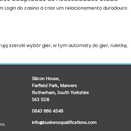
m Login do casino a criar um relacionamento duradouro
ują szeroki wybór gier, w tym automaty do gier, ruletkę,
Silicon House,
Farfield Park, Manvers
Rotherham, South Yorkshire
S63 5DB
0843 886 4548
info@businessqualifications.com
ons