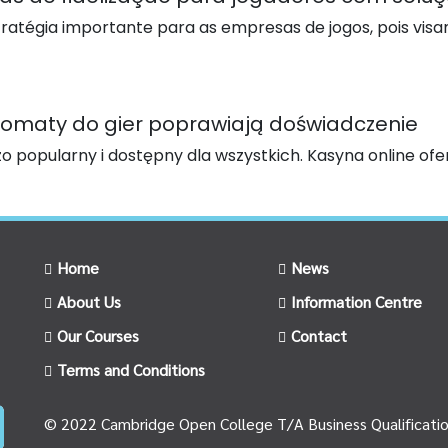
ratégia importante para as empresas de jogos, pois visa
utomaty do gier poprawiają doświadczenie
o popularny i dostępny dla wszystkich. Kasyna online ofer
Home
News
About Us
Information Centre
Our Courses
Contact
Terms and Conditions
© 2022 Cambridge Open College T/A Business Qualificati