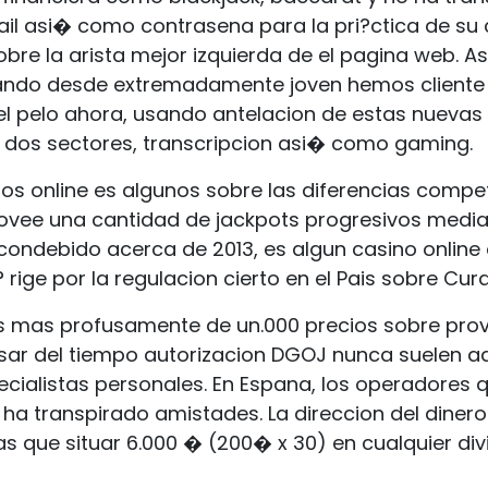
l asi� como contrasena para la pri?ctica de su c
bre la arista mejor izquierda de el pagina web. A
zando desde extremadamente joven hemos cliente d
el pelo ahora, usando antelacion de estas nuevas
s dos sectores, transcripcion asi� como gaming.
os online es algunos sobre las diferencias compet
rovee una cantidad de jackpots progresivos media
 condebido acerca de 2013, es algun casino onli
? rige por la regulacion cierto en el Pais sobre Cur
 mas profusamente de un.000 precios sobre provee
asar del tiempo autorizacion DGOJ nunca suelen a
cialistas personales. En Espana, los operadores
ha transpirado amistades. La direccion del dinero
as que situar 6.000 � (200� x 30) en cualquier divi