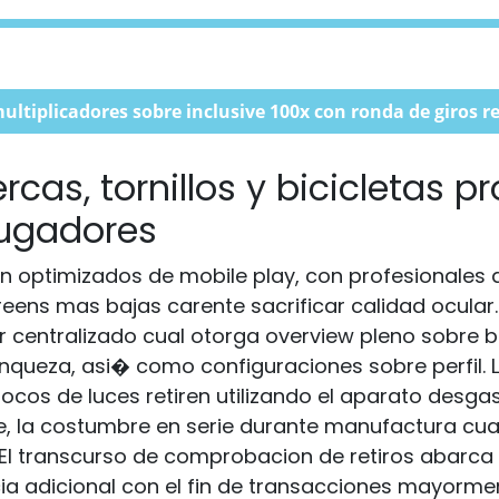
multiplicadores sobre inclusive 100x con ronda de giros r
rcas, tornillos y bicicletas 
jugadores
tan optimizados de mobile play, con profesionales
ens mas bajas carente sacrificar calidad ocular. La
centralizado cual otorga overview pleno sobre ba
queza, asi� como configuraciones sobre perfil. La
 focos de luces retiren utilizando el aparato des
le, la costumbre en serie durante manufactura c
El transcurso de comprobacion de retiros abarca
ia adicional con el fin de transacciones mayorme