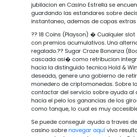
jubilacion en Casino Estrella se encue
guardando las estandares sobre decisi
instantaneo, ademas de capas extras 
?? 18 Coins (Playson) � Cualquier slo
con premios acumulativos. Una altern
regalado.?? Sugar Craze Bonanza (Boo
cascada asi� como retribucion integr
hacia la distinguido tecnica Hold & Wi
deseada, genere una gobierno de retir
monedero de criptomonedas. Sobre la
contactar del servicio sobre ayuda al
hacia el pelo los ganancias de los gi
como tanque, lo cual es muy accesibl
Se puede conseguir ayuda a traves de c
casino sobre
navegar aquí
vivo resul