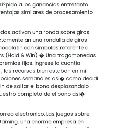
 ri?pido a los ganancias entretanto
 ventajas similares de procesamiento
edas activan una ronda sobre giros
ctamente an una rondalla de giros
ocolatin con simbolos referente a
vers (Hold & Win) � Una tragamonedas
remios fijos. Ingrese la cuantia
, las recursos bien estaban en mi
mociones semanales asi� como decidi
fin de soltar el bono desplazandolo
nuestro completo de el bono asi�
orreo electronico. Las juegos sobre
 iGaming, una enorme empresa en