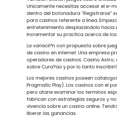
Unicamente necesitas accesar el e-mai
dentro del botonadura “Registrarse” so
para casinos referente a linea. Empe
entretenimiento desplazandolo hacia 
incrementar su practica acerca de lo
La variacii?n con propuesta sobre jueg
de casino en internet. Una empresa p
operadores de casinos. Casino Astro,
sobre Cura?ao y por lo tanto inscribiri
Los mejores casinos poseen catalogos
Pragmatic Play). Los casinos con el p
pero atane examinar los terminos espe
fabrican con estrategias seguros y no 
vivencia sobre un casino online. Tendr
liberar las ganancias.