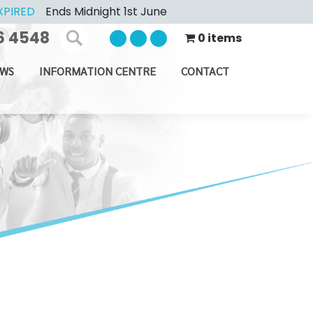
XPIRED
Ends Midnight 1st June
6 4548
0 items
WS
INFORMATION CENTRE
CONTACT