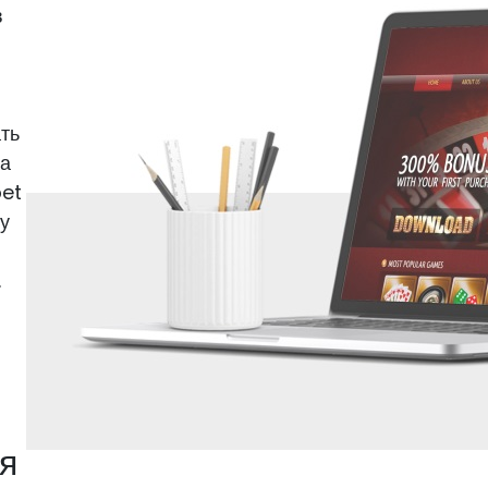
в
ть
та
bet
у
.
ая