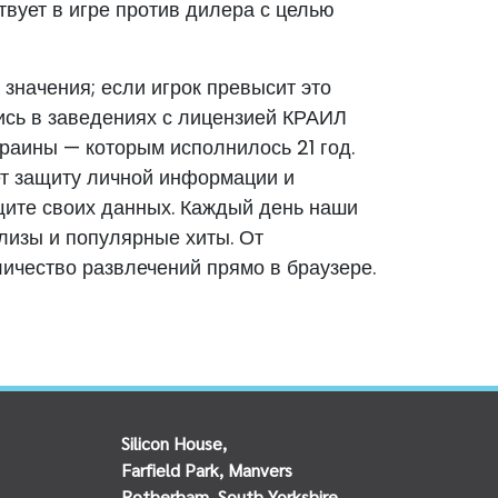
твует в игре против дилера с целью
 значения; если игрок превысит это
пись в заведениях с лицензией КРАИЛ
краины — которым исполнилось 21 год.
т защиту личной информации и
щите своих данных. Каждый день наши
лизы и популярные хиты. От
ичество развлечений прямо в браузере.
Silicon House,
Farfield Park, Manvers
Rotherham, South Yorkshire