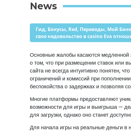
News
Гид, Бонусы, Red, Переводы, Мой Бан
свое недовольство в casino Eva отно
Основные жалобы касаются медленной за
о том, что при размещении ставок или в
сайта не всегда интуитивно понятен, чт
ограничений и комиссий при пополнении
беспокойства о задержках и позволяя со
Многие платформы предоставляют уника
возможности для игры и выигрыша — де
для загрузки, однако оно станет доступн
Для начала игры на реальные деньги в 