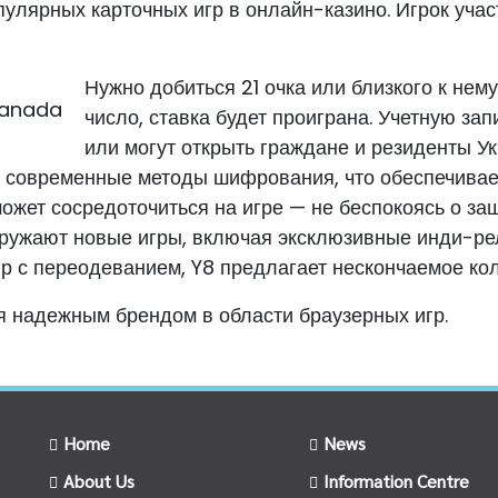
улярных карточных игр в онлайн-казино. Игрок учас
Нужно добиться 21 очка или близкого к нему
число, ставка будет проиграна. Учетную за
или могут открыть граждане и резиденты У
 современные методы шифрования, что обеспечивае
ожет сосредоточиться на игре — не беспокоясь о за
гружают новые игры, включая эксклюзивные инди-ре
р с переодеванием, Y8 предлагает нескончаемое кол
я надежным брендом в области браузерных игр.
Home
News
About Us
Information Centre