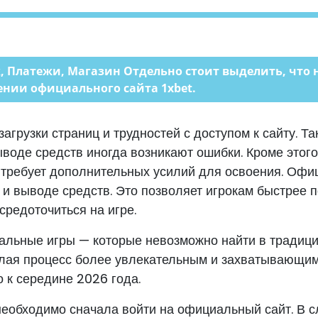
к, Платежи, Магазин Отдельно стоит выделить, что
шении официального сайта 1xbet.
грузки страниц и трудностей с доступом к сайту. Т
ыводе средств иногда возникают ошибки. Кроме этог
о требует дополнительных усилий для освоения. Офи
 и выводе средств.
Это позволяет игрокам быстрее п
средоточиться на игре.
льные игры — которые невозможно найти в традицио
лая процесс более увлекательным и захватывающим.
о к середине 2026 года.
необходимо сначала войти на официальный сайт. В 