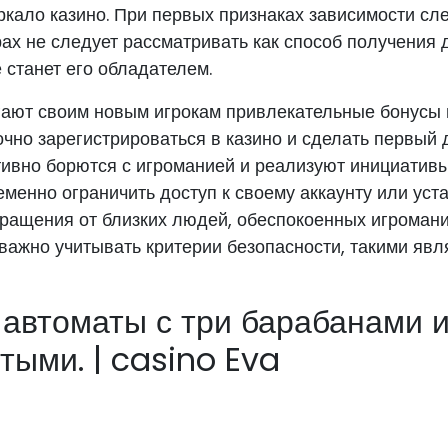
ркало казино. При первых признаках зависимости сл
рах не следует рассматривать как способ получения 
е станет его обладателем.
ют своим новым игрокам привлекательные бонусы и
очно зарегистрироваться в казино и сделать первый
тивно борются с игроманией и реализуют инициативы 
менно ограничить доступ к своему аккаунту или уст
бращения от близких людей, обеспокоенных игромани
важно учитывать критерии безопасности, такими явля
 автоматы с три барабанами 
ыми. | casino Eva