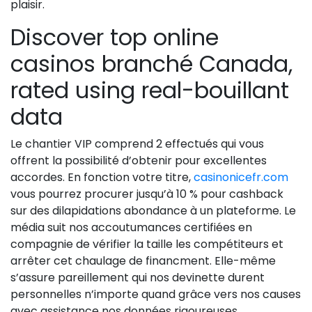
plaisir.
Discover top online
casinos branché Canada,
rated using real-bouillant
data
Le chantier VIP comprend 2 effectués qui vous
offrent la possibilité d’obtenir pour excellentes
accordes. En fonction votre titre,
casinonicefr.com
vous pourrez procurer jusqu’à 10 % pour cashback
sur des dilapidations abondance à un plateforme. Le
média suit nos accoutumances certifiées en
compagnie de vérifier la taille les compétiteurs et
arrêter cet chaulage de financment. Elle-même
s’assure pareillement qui nos devinette durent
personnelles n’importe quand grâce vers nos causes
avec assistance nos données rigoureuses.