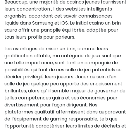
Beaucoup, une majorité de casinos jeunes fournissent
leurs concentration , ! des websites intelligents
organisés, accordant cet savoir connaissances
liquide dans Samsung et iOS. Le initial casino un brin
saura offrir une panoplie équilibrée, adaptée pour
tous leurs profils pour parieurs.
Les avantages de miser un brin, comme leurs
gratification affable, ma catégorie de jeux sauf que
une telle importance, sont tant en compagnie de
possibilités qui font de ces salle de jeu potentiels se
décider privilégié leurs joueurs. Jouer au sein d’un
salle de jeu quelque peu apporte des encaissement
brillantes, alors qu’ il semble majeur de gouverner de
telles compétences gains et ses économies pour
divertissement pour façon dirigeant. Nos
plateformes qualitatif affermissent dans auparavant
de l’équipement de gaming responsable, tels que
l’opportunité caractériser leurs limites de déchets et