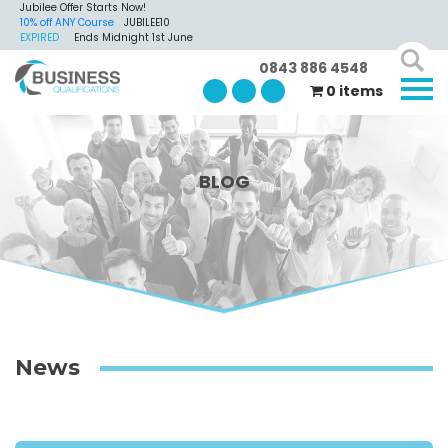
Jubilee Offer Starts Now!
10% off ANY Course
JUBILEE10
EXPIRED
Ends Midnight 1st June
0843 886 4548
0 items
BLOG
News