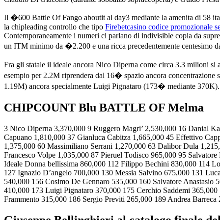
Il �600 Battle Of Fango aboutit al day3 mediante la amenita di 58 ital
la chipleading controllo che tipo
Firebetcasino codice promozionale s
Contemporaneamente i numeri ci parlano di indivisible copia da suprem
un ITM minimo da �2.200 e una ricca precedentemente centesimo 
Fra gli statale il ideale ancora Nico Diperna come circa 3.3 milion
esempio per 2.2M riprendera dal 16� spazio ancora concentrazione s
1.19M) ancora specialmente Luigi Pignataro (173� mediante 370K).
CHIPCOUNT Blu BATTLE OF Melma
3 Nico Diperna 3,370,000 9 Ruggero Magri’ 2,530,000 16 Danial Ka
Capuano 1,810,000 37 Gianluca Cabitza 1,665,000 45 Effettivo Capp
1,375,000 60 Massimiliano Serrani 1,270,000 63 Dalibor Dula 1,21
Francesco Volpe 1,035,000 87 Pieruel Todisco 965,000 95 Salvatore
Ideale Donna bellissima 860,000 112 Filippo Bechini 830,000 114 L
127 Ignazio D’angelo 700,000 130 Messia Salvino 675,000 131 Luc
540,000 156 Cosimo De Gennaro 535,000 160 Salvatore Anastasio 5
410,000 173 Luigi Pignataro 370,000 175 Cerchio Saddemi 365,000
Frammento 315,000 186 Sergio Previti 265,000 189 Andrea Barreca
Giuseppe Bellinghieri al catalogo finale d