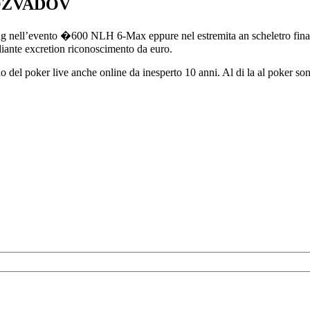
OZVADOV
g nell’evento �600 NLH 6-Max eppure nel estremita an scheletro finale
ediante excretion riconoscimento da euro.
del poker live anche online da inesperto 10 anni. Al di la al poker sono