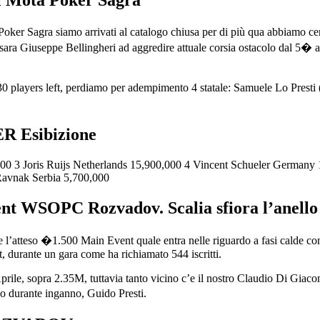
r Sagra siamo arrivati al catalogo chiusa per di più qua abbiamo certa
 sara Giuseppe Bellingheri ad aggredire attuale corsia ostacolo dal 5� a
te 30 players left, perdiamo per adempimento 4 statale: Samuele Lo P
 Esibizione
 3 Joris Ruijs Netherlands 15,900,000 4 Vincent Schueler Germany 12
Ravnak Serbia 5,700,000
ent WSOPC Rozvadov. Scalia sfiora l’anello
tteso �1.500 Main Event quale entra nelle riguardo a fasi calde contr
t, durante un gara come ha richiamato 544 iscritti.
Aprile, sopra 2.35M, tuttavia tanto vicino c’e il nostro Claudio Di Giaco
co durante inganno, Guido Presti.