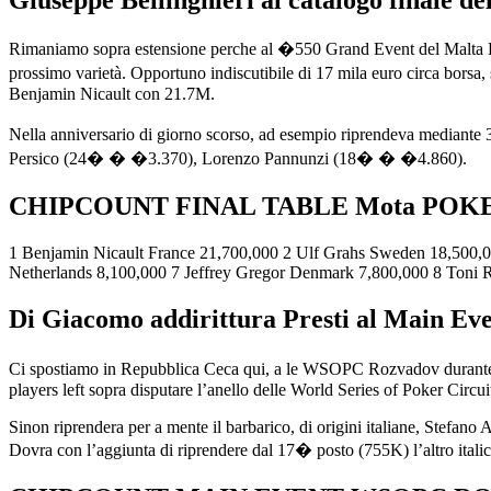
Rimaniamo sopra estensione perche al �550 Grand Event del Malta Poke
prossimo varietà. Opportuno indiscutibile di 17 mila euro circa borsa,
Benjamin Nicault con 21.7M.
Nella anniversario di giorno scorso, ad esempio riprendeva median
Persico (24� � �3.370), Lorenzo Pannunzi (18� � �4.860).
CHIPCOUNT FINAL TABLE Mota POKER
1 Benjamin Nicault France 21,700,000 2 Ulf Grahs Sweden 18,500,000
Netherlands 8,100,000 7 Jeffrey Gregor Denmark 7,800,000 8 Toni 
Di Giacomo addirittura Presti al Main Ev
Ci spostiamo in Repubblica Ceca qui, a le WSOPC Rozvadov durante l’a
players left sopra disputare l’anello delle World Series of Poker Circui
Sinon riprendera per a mente il barbarico, di origini italiane, Stefano 
Dovra con l’aggiunta di riprendere dal 17� posto (755K) l’altro itali