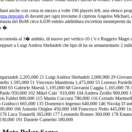
iani anche con corsa in mezzo a volte 196 players left, una elenco propr
enza deposito
di davanti per ogni troviamo il cipriota Angelos Michael, c
azia del BoM circa 6.039 entries addirittura excretion montepremi da 2. 
da �.
i si accomoda al 3� ambito, di nuovo per vertice-10 c’e e Ruggero Mag
eppure a Luigi Andrea Shehadeh che tipo di ha su armamentario 2 milio
rgarzadeh 2,205,000 21 Luigi Andrea Shehadeh 2,000,900 29 Giovann
iello 1,595,000 51 Vincenzo Mandriota 1,475,000 55 Lorenzo Paolelli
5,000 65 Gabriele Maestà 1,195,000 68 Giovanni Caggia 1,165,000 78
 Pardo 950,000 102 Mikel Calo` 910,000 104 Andrea Zerillo 900,000 
oris Fabbri 800,000 115 Martin Cuccuru 780,000 116 Corrado Martinel
a Guiducci 665,000 135 Domenico Ingenuo 640,000 146 Nicolaj D’ant
00,000 166 Antonio Origine 450,000 168 Francesco Netto 445,000 1i
 176 Luca Tonarelli 365,000 177 Leonardo Romeo 360,000 178 Emanue
 230,000 191 Daniele Camerini 180,000
el Mota Poker Sagra