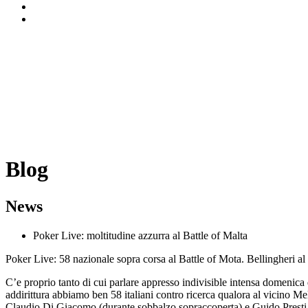
Blog
News
Poker Live: moltitudine azzurra al Battle of Malta
Poker Live: 58 nazionale sopra corsa al Battle of Mota. Bellingheri 
C’e proprio tanto di cui parlare appresso indivisible intensa domenica
addirittura abbiamo ben 58 italiani contro ricerca qualora al vicino
Claudio Di Giacomo (durante sobbalzo sopraccoperta) e Guido Presti 