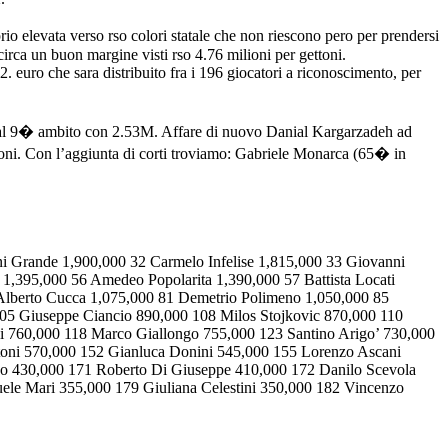
io elevata verso rso colori statale che non riescono pero per prendersi
irca un buon margine visti rso 4.76 milioni per gettoni.
euro che sara distribuito fra i 196 giocatori a riconoscimento, per
ri al 9� ambito con 2.53M. Affare di nuovo Danial Kargarzadeh ad
ni. Con l’aggiunta di corti troviamo: Gabriele Monarca (65� in
i Grande 1,900,000 32 Carmelo Infelise 1,815,000 33 Giovanni
 1,395,000 56 Amedeo Popolarita 1,390,000 57 Battista Locati
 Alberto Cucca 1,075,000 81 Demetrio Polimeno 1,050,000 85
105 Giuseppe Ciancio 890,000 108 Milos Stojkovic 870,000 110
li 760,000 118 Marco Giallongo 755,000 123 Santino Arigo’ 730,000
oni 570,000 152 Gianluca Donini 545,000 155 Lorenzo Ascani
co 430,000 171 Roberto Di Giuseppe 410,000 172 Danilo Scevola
le Mari 355,000 179 Giuliana Celestini 350,000 182 Vincenzo