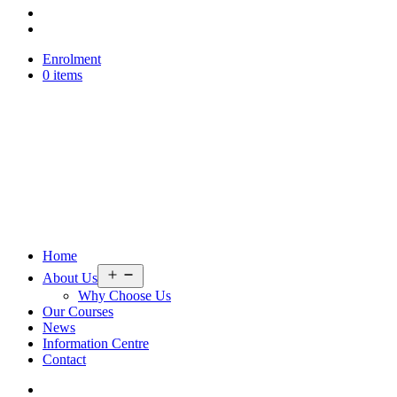
Enrolment
0 items
Home
Open
About Us
menu
Why Choose Us
Our Courses
News
Information Centre
Contact