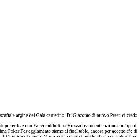
al scaffale argine del Gala canterino. Di Giacomo di nuovo Presti ci 
 di poker live con Fango addirittura Rozvadov autenticazione che tipo di
 Melma Poker Festeggiamento siamo al final table, ancora per accatto 
al Main Event mentre Mario Scalia sfiora l’anello al 6-max. Poker Live