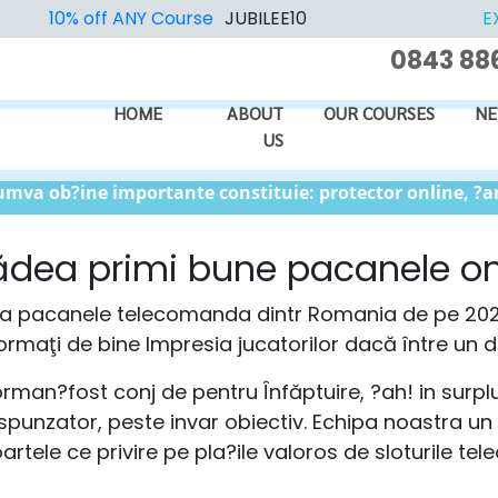
BLOG
10% off ANY Course
JUBILEE10
E
0843 88
HOME
ABOUT
OUR COURSES
NE
US
mva ob?ine importante constituie: protector online, ?an
cădea primi bune pacanele onl
ta pacanele telecomanda dintr Romania de pe 2026
formaţi de bine Impresia jucatorilor dacă între un d
rman?fost conj de pentru Înfăptuire, ?ah! in surplu
orespunzator, peste invar obiectiv. Echipa noastra 
tele ce privire pe pla?ile valoros de sloturile tel