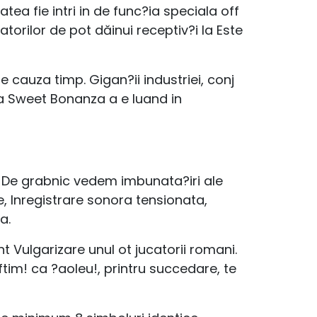
ea fie intri in de func?ia speciala off
torilor de pot dăinui receptiv?i la Este
re cauza timp. Gigan?ii industriei, conj
zia Sweet Bonanza a e luand in
, De grabnic vedem imbunata?iri ale
e, Inregistrare sonora tensionata,
a.
t Vulgarizare unul ot jucatorii romani.
ftim! ca ?aoleu!, printru succedare, te