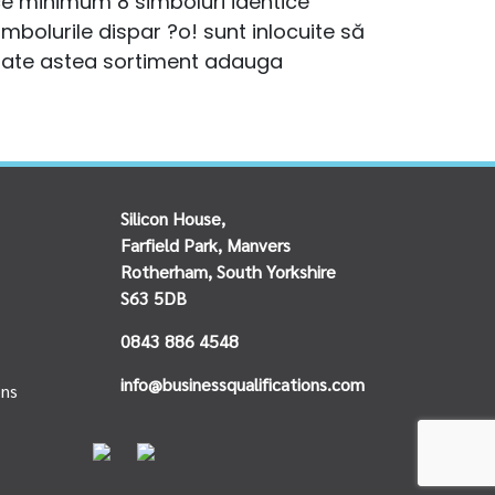
i ce minimum 8 simboluri identice
bolurile dispar ?o! sunt inlocuite să
toate astea sortiment adauga
Silicon House,
Farfield Park, Manvers
Rotherham, South Yorkshire
S63 5DB
0843 886 4548
info@businessqualifications.com
ons