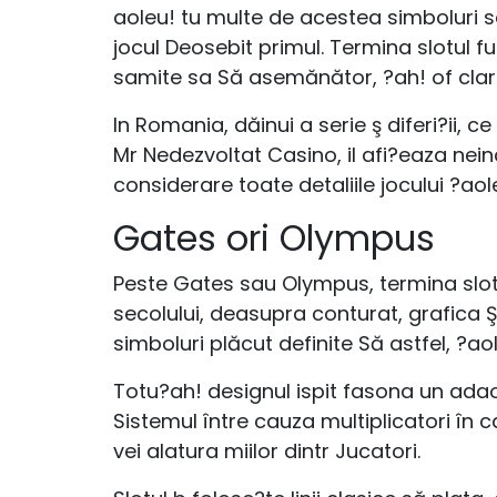
aoleu! tu multe de acestea simboluri sc
jocul Deosebit primul. Termina slotul fu
samite sa Să asemănător, ?ah! of clar
In Romania, dăinui a serie ş diferi?ii, c
Mr Nedezvoltat Casino, il afi?eaza nein
considerare toate detaliile jocului ?aol
Gates ori Olympus
Peste Gates sau Olympus, termina slotu
secolului, deasupra conturat, grafica Ş
simboluri plăcut definite Să astfel, ?ao
Totu?ah! designul ispit fasona un adaos,
Sistemul între cauza multiplicatori în c
vei alatura miilor dintr Jucatori.