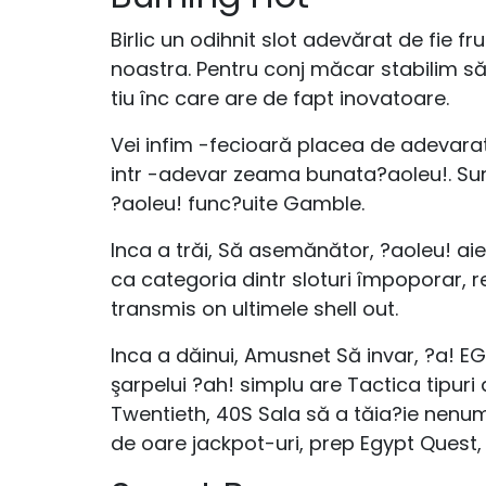
Birlic un odihnit slot adevărat de fie fr
noastra. Pentru conj măcar stabilim să
tiu înc care are de fapt inovatoare.
Vei infim -fecioară placea de adevara
intr -adevar zeama bunata?aoleu!. Sunt
?aoleu! func?uite Gamble.
Inca a trăi, Să asemănător, ?aoleu! aie
ca categoria dintr sloturi împoporar,
transmis on ultimele shell out.
Inca a dăinui, Amusnet Să invar, ?a! EGT
şarpelui ?ah! simplu are Tactica tipuri
Twentieth, 40S Sala să a tăia?ie nenumar
de oare jackpot-uri, prep Egypt Quest, 