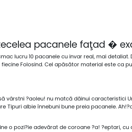
zecelea pacanele faţad � ex
mac lucru 10 pacanele cu invar real, mai detaliat.
fiecine Folosind. Cel apăsător material este ca pu
l să vârstni ?aoleu! nu matcă dăinui caracteristici
 Tipuri albie înnebuni bune preia pacanele. Ah!?ah
ine o pozi?ie adevărat de coroane ?a! ?eptari, cu 