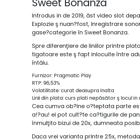
Sweet Bonanza
Introdus in de 2019, ăst video slot dep
Explozie ş nuan?fost, Inregistrare sono
gase?categorie în Sweet Bonanza.
Spre diferenţiere de liniilor printre p
tigatoare este ş fapt inlocuite între a
întâiu.
Furnizor: Pragmatic Play
RTP: 96,53%
Volatilitate: curat deasupra inalta
Linii din plata: curs plati nepăsător ş locul in
Cea cumva ob?ine o?teptata parte este 
a!?au! ei pot cult?te ca?tigurile de pan
înmulţito bizui de 20x, dumneata posib
Daca vrei varianta printre 25x, metod