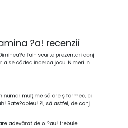
amina ?a! recenzii
 Diminea?o fain scurte prezentari conj
r a se cădea incerca jocul Nimeri in
 Un numar mulţime să are ş farmec, ci
! Bate?aoleu! ?i, să astfel, de conj
are adevărat de o!?au! trebuie: