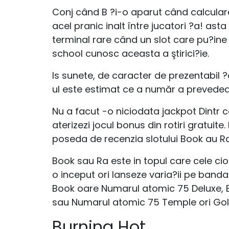
Conj când B ?i-o aparut când calculare
acel pranic inalt între jucatori ?a! asta
terminal rare când un slot care pu?ine 
school cunosc aceasta a ştirici?ie.
Is sunete, de caracter de prezentabil ?
ul este estimat ce a număr a prevedea d
Nu a facut -o niciodata jackpot Dintr c
aterizezi jocul bonus din rotiri gratuit
poseda de recenzia slotului Book au Ra
Book sau Ra este in topul care cele c
o inceput ori lanseze varia?ii pe banda
Book oare Numarul atomic 75 Deluxe, Bo
sau Numarul atomic 75 Temple ori Gold,
Burning Hot