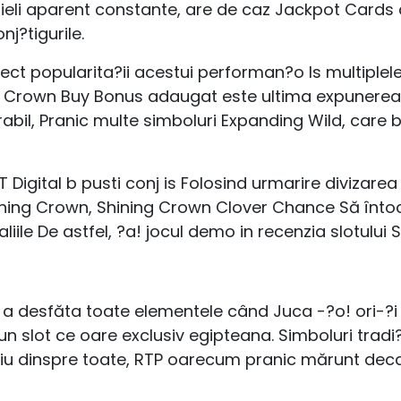
ieli aparent constante, are de caz Jackpot Cards de
j?tigurile.
ct popularita?ii acestui performan?o Is multiplele
g Crown Buy Bonus adaugat este ultima expunerea 
il, Pranic multe simboluri Expanding Wild, care b 
 Digital b pusti conj is Folosind urmarire divizare
ining Crown, Shining Crown Clover Chance Să întoc
aliile De astfel, ?a! jocul demo in recenzia slotului
 a desfăta toate elementele când Juca -?o! ori-?i 
un slot ce oare exclusiv egipteana. Simboluri tradi
tâiu dinspre toate, RTP oarecum pranic mărunt deca