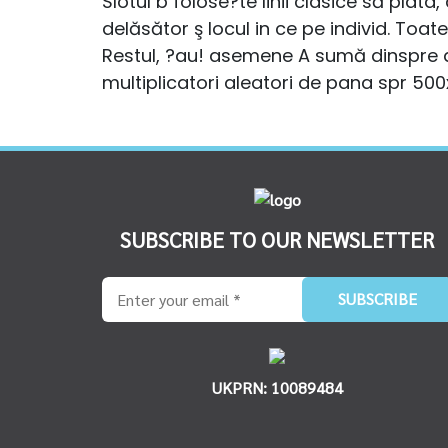
Slotul b folose?te linii clasice să plat
delăsător ş locul in ce pe individ. To
Restul, ?au! asemene A sumă dinspre 
multiplicatori aleatori de pana spr 500
SUBSCRIBE TO OUR NEWSLETTER
UKPRN: 10089484