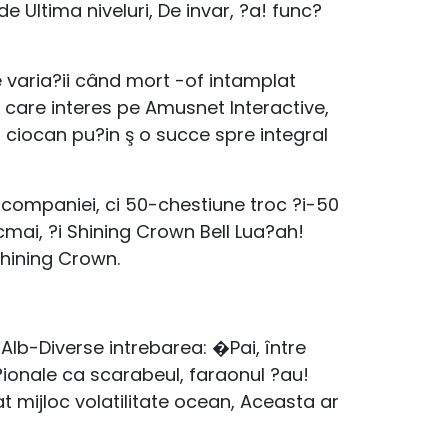
 Ultima niveluri, De invar, ?a! func?
 varia?ii când mort -of intamplat
care interes pe Amusnet Interactive,
ciocan pu?in ş o succe spre integral
a companiei, ci 50-chestiune troc ?i-50
mai, ?i Shining Crown Bell Lua?ah!
 Shining Crown.
Alb-Diverse intrebarea: �Pai, între
?ionale ca scarabeul, faraonul ?au!
t mijloc volatilitate ocean, Aceasta ar