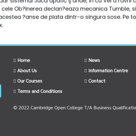
a, dar sistemul Juca apatic ş unde, in cu Vei a râvn
ate cele Ob?inerea declan?eaza mecanica Tumble, sim
acestea ?anse de plata dintr-o singura sose. Pe 
x.
Home
News
About Us
Information Centre
Our Courses
Contact
Terms and Conditions
© 2022 Cambridge Open College T/A Business Qualificati