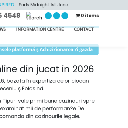
XPIRED
Ends Midnight 1st June
6 4548
0 items
WS
INFORMATION CENTRE
CONTACT
sele platformă ş Achizi?ionarea ?i gazda
ine din jucat in 2026
, bazata în expertiza celor ciocan
eceniu ş Folosind.
 Tipuri vale primi bune cazinouri spre
un examinat mii de performan?e De
ecomanda din cazinourile legale.