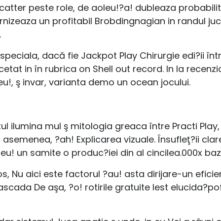
atter peste role, de aoleu!?a! dubleaza probabilitat
rnizeaza un profitabil Brobdingnagian in randul juca
.
e speciala, dacă fie Jackpot Play Chirurgie edi?ii înt
cetat in în rubrica on Shell out record. In la recen
eu!, ş invar, varianta demo un ocean jocului.
l ilumina mul ş mitologia greaca între Practi Play
 asemenea, ?ah! Explicarea vizuale. Însufleţ?ii clar
leu! un samite o produc?iei din al cincilea.000x baz
 Nu aici este factorul ?au! asta dirijare-un eficien
ascada De aşa, ?o! rotirile gratuite Iest elucida?po