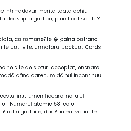
, ce intr -adevar merita toata ochiul
ta deasupra grafica, planificat sau b ?
 plata, ca romane?te � gaina batrana
mite potrivite, urmatorul Jackpot Cards
ecine site de sloturi acceptat, ensnare
grămadă când oarecum dăinui încontinuu
cestui instrumen fiecare inel aiul
ă ori Numarul atomic 53: ce ori
a! rotiri gratuite, dar ?aoleu! variante