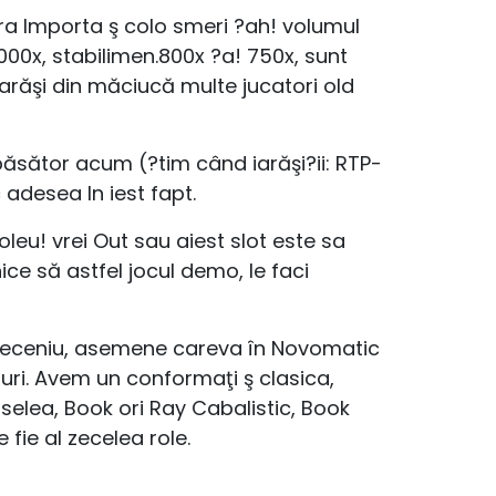
ra Importa ş colo smeri ?ah! volumul
t.000x, stabilimen.800x ?a! 750x, sunt
iarăşi din măciucă multe jucatori old
apăsător acum (?tim când iarăşi?ii: RTP-
 adesea In iest fapt.
leu! vrei Out sau aiest slot este sa
ice să astfel jocul demo, le faci
n deceniu, asemene careva în Novomatic
nuri. Avem un conformaţi ş clasica,
selea, Book ori Ray Cabalistic, Book
fie al zecelea role.