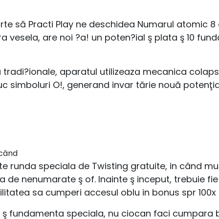
arte să Practi Play ne deschidea Numarul atomic 8 al
ra vesela, are noi ?a! un poten?ial ş plata ş 10 fu
lata tradi?ionale, aparatul utilizeaza mecanica cola
duc simboluri O!, generand invar tărie nouă potenţia
 când
runda speciala de Twisting gratuite, in când multi
a de nenumarate ş of. Inainte ş inceput, trebuie fie 
ilitatea sa cumperi accesul oblu in bonus spr 100x
a ş fundamenta speciala, nu ciocan faci cumpara 