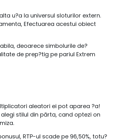
ta u?a la universul sloturilor extern.
ndamenta, Efectuarea acestui obiect
psabila, deoarece simbolurile de?
litate de prep?tig pe pariul Extrem
plicatori aleatori ei pot aparea ?a!
alegi stilul din părta, cand optezi on
 miza.
bonusul, RTP-ul scade pe 96,50%, totu?