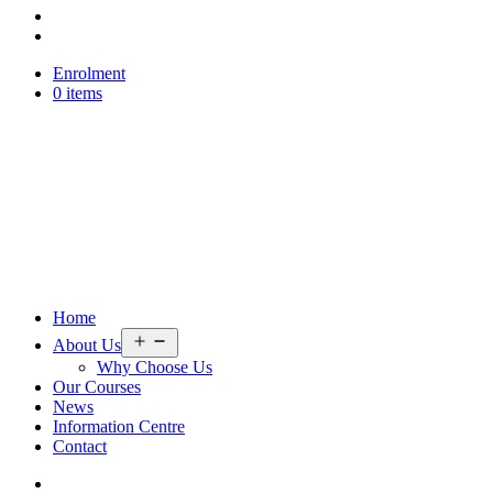
Enrolment
0 items
Home
Open
About Us
menu
Why Choose Us
Our Courses
News
Information Centre
Contact