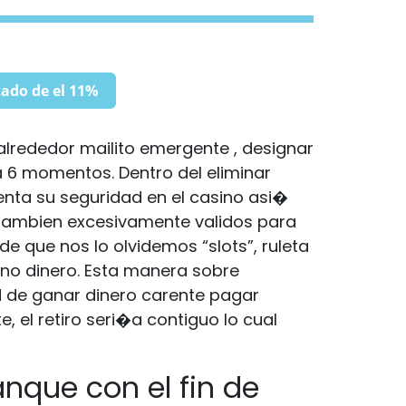
zado de el 11%
 alrededor mailito emergente , designar
 a 6 momentos. Dentro del eliminar
menta su seguridad en el casino asi�
n tambien excesivamente validos para
e que nos lo olvidemos “slots”, ruleta
rno dinero. Esta manera sobre
d de ganar dinero carente pagar
e, el retiro seri�a contiguo lo cual
anque con el fin de