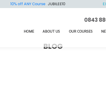
10% off ANY Course
JUBILEE10
E
0843 88
HOME
ABOUT US
OUR COURSES
NE
BLOG