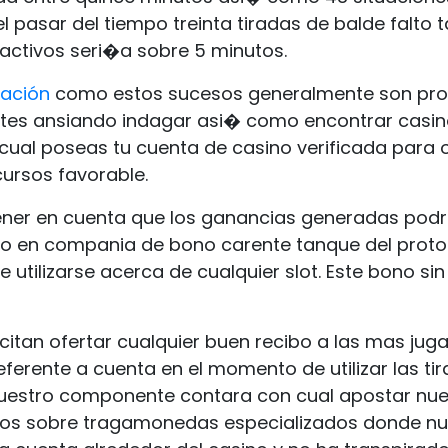
 pasar del tiempo treinta tiradas de balde falto
activos seri�a sobre 5 minutos.
cación
como estos sucesos generalmente son pro
stes ansiando indagar asi� como encontrar casino
 cual poseas tu cuenta de casino verificada para
cursos favorable.
tener en cuenta que los ganancias generadas podri
no en compania de bono carente tanque del protot
e utilizarse acerca de cualquier slot. Este bono sin
citan ofertar cualquier buen recibo a las mas jug
referente a cuenta en el momento de utilizar las ti
nuestro componente contara con cual apostar nue
gos sobre tragamonedas especializados donde nue