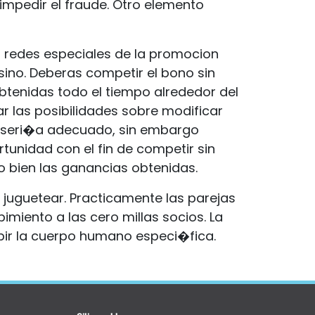
 impedir el fraude. Otro elemento
s redes especiales de la promocion
sino. Deberas competir el bono sin
btenidas todo el tiempo alrededor del
r las posibilidades sobre modificar
to seri�a adecuado, sin embargo
tunidad con el fin de competir sin
 bien las ganancias obtenidas.
 juguetear. Practicamente las parejas
miento a las cero millas socios. La
bir la cuerpo humano especi�fica.