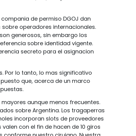
 en compania de permiso DGOJ dan
 sobre operadores internacionales.
 son generosos, sin embargo los
ferencia sobre identidad vigente.
erencia secreto para el asignacion
 Por lo tanto, lo mas significativo
, puesto que, acerca de un marco
apuestas.
ios mayores aunque menos frecuentes.
ados sobre Argentina. Los tragaperras
noles incorporan slots de proveedores
valen con el fin de hacen de 10 giros
s conforme nuestro cirujano. Nuestra