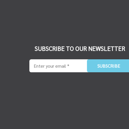
SUBSCRIBE TO OUR NEWSLETTER