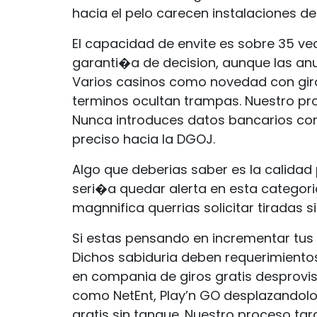
hacia el pelo carecen instalaciones d
El capacidad de envite es sobre 35 v
garanti�a de decision, aunque las anu
Varios casinos como novedad con giros
terminos ocultan trampas. Nuestro pr
Nunca introduces datos bancarios con 
preciso hacia la DGOJ.
Algo que deberias saber es la calidad p
seri�a quedar alerta en esta categor
magnnifica querrias solicitar tiradas
Si estas pensando en incrementar tus 
Dichos sabiduria deben requerimientos
en compania de giros gratis desprovi
como NetEnt, Play’n GO desplazandolo h
gratis sin tanque. Nuestro proceso ta