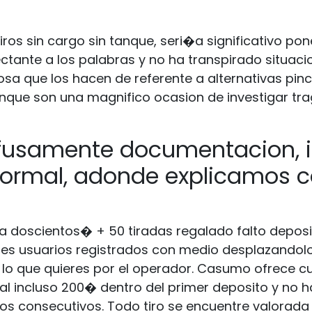
iros sin cargo sin tanque, seri�a significativo pon
pectante a los palabras y no ha transpirado situac
osa que los hacen de referente a alternativas pince
 tanque son una magnifico ocasion de investigar t
ofusamente documentacion, 
formal, adonde explicamos 
ta doscientos� + 50 tiradas regalado falto depo
s usuarios registrados con medio desplazandolo h
 lo que quieres por el operador. Casumo ofrece c
l incluso 200� dentro del primer deposito y no ha
tos consecutivos. Todo tiro se encuentre valorad